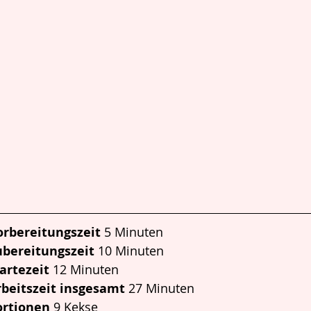
orbereitungszeit 
5 Minuten
ubereitungszeit 
10 Minuten
artezeit 
12 Minuten
rbeitszeit insgesamt 
27 Minuten
ortionen
 9 Kekse