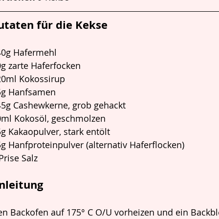
utaten für die Kekse
40g Hafermehl
g zarte Haferfocken
20ml Kokossirup
5g Hanfsamen
45g Cashewkerne, grob gehackt
0ml Kokosöl, geschmolzen
g Kakaopulver, stark entölt
g Hanfproteinpulver (alternativ Haferflocken)
Prise Salz
nleitung
n Backofen auf 175° C O/U vorheizen und ein Backbl