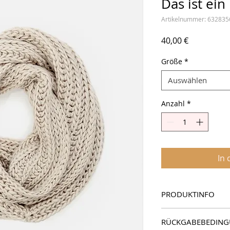
Das ist ein
Artikelnummer: 63283
Preis
40,00 €
Größe
*
Auswählen
Anzahl
*
In
PRODUKTINFO
Das ist ein Produktd
RÜCKGABEBEDIN
Informationen zu Ih